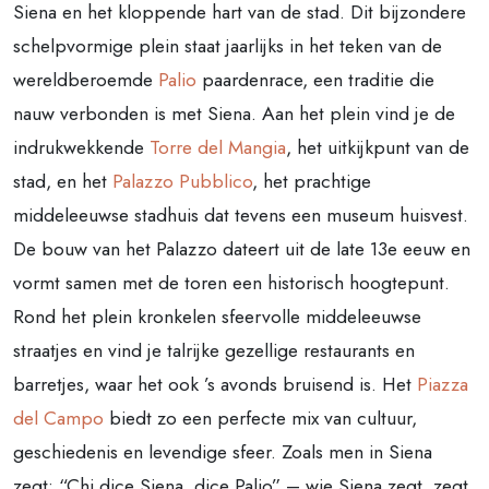
Siena en het kloppende hart van de stad. Dit bijzondere
schelpvormige plein staat jaarlijks in het teken van de
wereldberoemde
Palio
paardenrace, een traditie die
nauw verbonden is met Siena. Aan het plein vind je de
indrukwekkende
Torre del Mangia
, het uitkijkpunt van de
stad, en het
Palazzo Pubblico
, het prachtige
middeleeuwse stadhuis dat tevens een museum huisvest.
De bouw van het Palazzo dateert uit de late 13e eeuw en
vormt samen met de toren een historisch hoogtepunt.
Rond het plein kronkelen sfeervolle middeleeuwse
straatjes en vind je talrijke gezellige restaurants en
barretjes, waar het ook ’s avonds bruisend is. Het
Piazza
del Campo
biedt zo een perfecte mix van cultuur,
geschiedenis en levendige sfeer. Zoals men in Siena
zegt: “Chi dice Siena, dice Palio” – wie Siena zegt, zegt