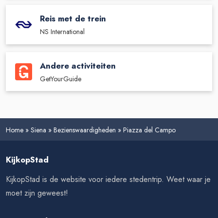
Reis met de trein
NS International
Andere activiteiten
GetYourGuide
Home
»
Siena
»
Bezienswaardigheden
»
Piazza del Campo
KijkopStad
KijkopStad is de website voor iedere stedentrip. Weet waar je
moet zijn geweest!