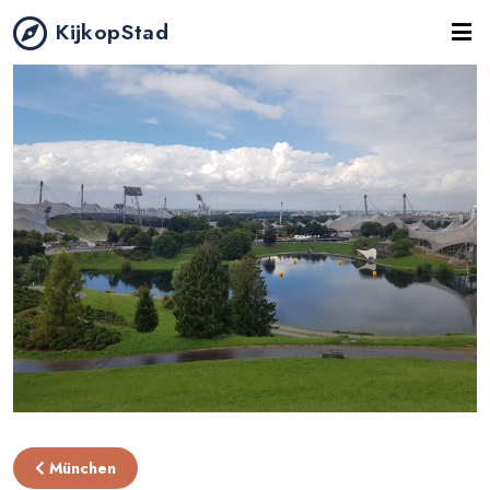
KijkopStad
München